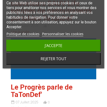
sauveteurs SAUV Life
Ce site Web utilise ses propres cookies et ceux de
tiers pour améliorer nos services et vous montrer des
équipés de défibrillateurs
publicités liées à vos préférences en analysant vos
portables TaTonDef’
habitudes de navigation. Pour donner votre
consentement à son utilisation, appuyez sur le bouton
02 Juillet 2025
1
date_range
thumb_up_alt
Accepter.
Lire la suite
Politique de cookies
Personnaliser les cookies
J'ACCEPTE
REJETER TOUT
Le Progrès parle de
TaTonDef'
07 Juillet 2025
0
date_range
thumb_up_alt