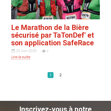
Le Marathon de la Bière
sécurisé par TaTonDef’ et
son application SafeRace
23 Juin 2025
2
date_range
thumb_up_alt
Lire la suite
1
2
Inscrivez-vous à notre