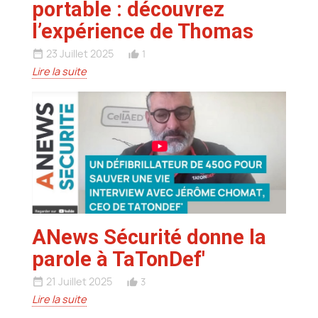
portable : découvrez
l’expérience de Thomas
23 Juillet 2025
1
date_range
thumb_up_alt
Lire la suite
ANews Sécurité donne la
parole à TaTonDef'
21 Juillet 2025
3
date_range
thumb_up_alt
Lire la suite