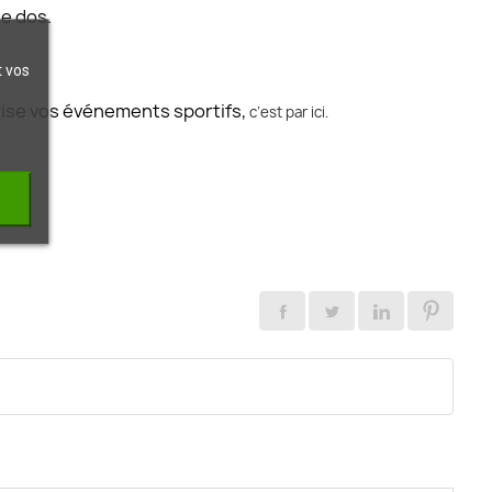
le dos.
t vos
urise vos événements sportifs,
c’est par ici.