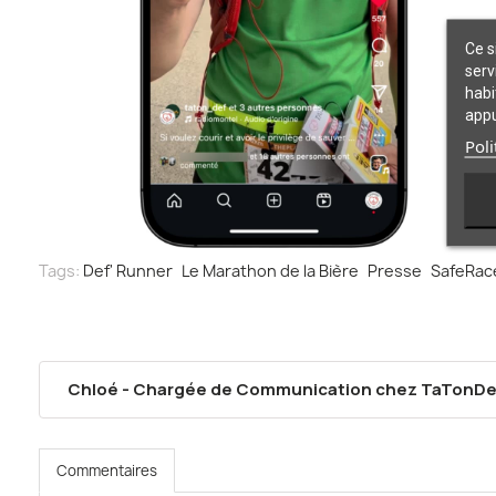
Ce s
serv
habi
appu
Poli
Tags:
Def' Runner
Le Marathon de la Bière
Presse
SafeRac
Chloé - Chargée de Communication chez TaTonDe
Commentaires