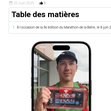
25 Juin 2025
1
date_range
thumb_up_alt
Table des matières
À l’occasion de la 3e édition du Marathon de la Bière, le 8 jui