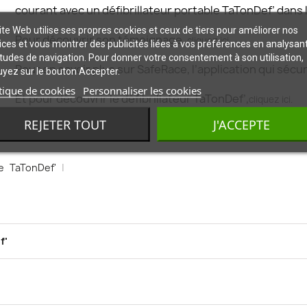
courant avec un défibrillateur portable TaTonDef’ dans 
ite Web utilise ses propres cookies et ceux de tiers pour améliorer nos
Pour découvrir son témoignage,
cliquez ici.
ices et vous montrer des publicités liées à vos préférences en analysan
tudes de navigation. Pour donner votre consentement à son utilisation,
Pour en savoir plus sur SafeRace, l’application qui séc
yez sur le bouton Accepter.
tique de cookies
Personnaliser les cookies
Et pour découvrir le défibrillateur TaTonDef’,
cliquez ici.
REJETER TOUT
J'ACCEPTE
e
TaTonDef'
|
f'