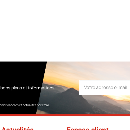
 bons plans et informations
omotionnelles et actualités par email.
Actualités
Espace client