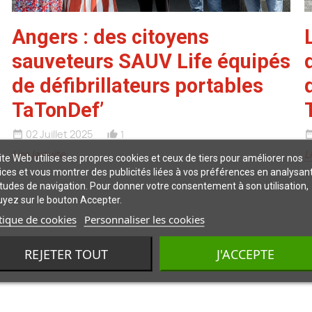
Angers : des citoyens
sauveteurs SAUV Life équipés
de défibrillateurs portables
TaTonDef’
02 Juillet 2025
1
date_range
date_r
thumb_up_alt
Lire la suite
L
ite Web utilise ses propres cookies et ceux de tiers pour améliorer nos
ices et vous montrer des publicités liées à vos préférences en analysan
tudes de navigation. Pour donner votre consentement à son utilisation,
yez sur le bouton Accepter.
tique de cookies
Personnaliser les cookies
REJETER TOUT
J'ACCEPTE