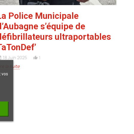
La Police Municipale
d’Aubagne s’équipe de
défibrillateurs ultraportables
TaTonDef’
18 Juin 2025
1
ange
thumb_up_alt
ire la suite
t vos