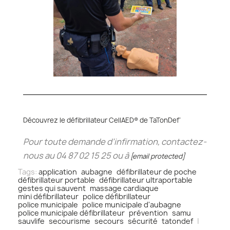
Découvrez le défibrillateur CellAED® de TaTonDef’
Pour toute demande d’infirmation, contactez-
nous au 04 87 02 15 25 ou à
[email protected]
Tags:
application
aubagne
défibrillateur de poche
défibrillateur portable
défibrillateur ultraportable
gestes qui sauvent
massage cardiaque
mini défibrillateur
police défibrillateur
police municipale
police municipale d'aubagne
police municipale défibrillateur
prévention
samu
sauvlife
secourisme
secours
sécurité
tatondef
|