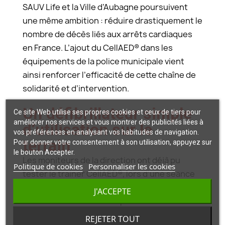
SAUV Life et la Ville d’Aubagne poursuivent
une même ambition : réduire drastiquement le
nombre de décès liés aux arrêts cardiaques
en France. L’ajout du CellAED® dans les
équipements de la police municipale vient
ainsi renforcer l’efficacité de cette chaîne de
solidarité et d’intervention.
Un défibrillateur simple
Ce site Web utilise ses propres cookies et ceux de tiers pour
améliorer nos services et vous montrer des publicités liées à
d’utilisation sur le
vos préférences en analysant vos habitudes de navigation.
terrain
Pour donner votre consentement à son utilisation, appuyez sur
le bouton Accepter.
Les moniteurs de la direction ont déjà pu
Politique de cookies
Personnaliser les cookies
tester le trainer CellAED®, lors d’une séance
hebdomadaire de secourisme opérationnel.
J'ACCEPTE
Ce test a confirmé sa simplicité d’utilisation et
son efficacité en cas d’urgence.
REJETER TOUT