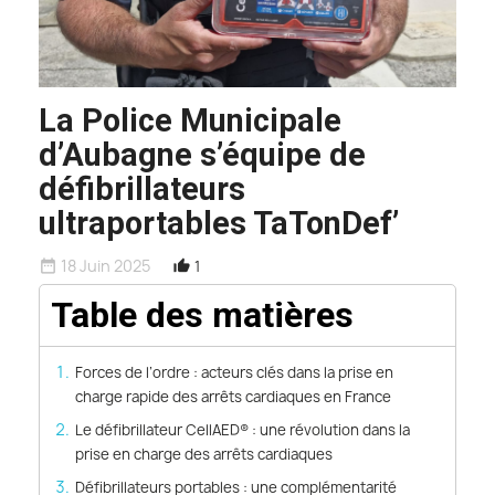
La Police Municipale
d’Aubagne s’équipe de
défibrillateurs
ultraportables TaTonDef’
18 Juin 2025
1
date_range
thumb_up_alt
Table des matières
Forces de l’ordre : acteurs clés dans la prise en
charge rapide des arrêts cardiaques en France
Le défibrillateur CellAED® : une révolution dans la
prise en charge des arrêts cardiaques
Défibrillateurs portables : une complémentarité