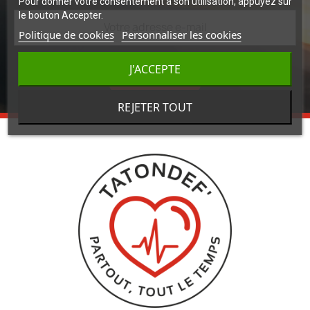
Pour donner votre consentement à son utilisation, appuyez sur
le bouton Accepter.
Politique de cookies
Personnaliser les cookies
J'ACCEPTE
INSCRIPTION
REJETER TOUT